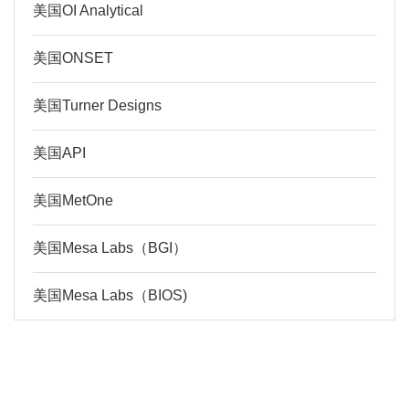
美国OI Analytical
美国ONSET
美国Turner Designs
美国API
美国MetOne
美国Mesa Labs（BGI）
美国Mesa Labs（BIOS)