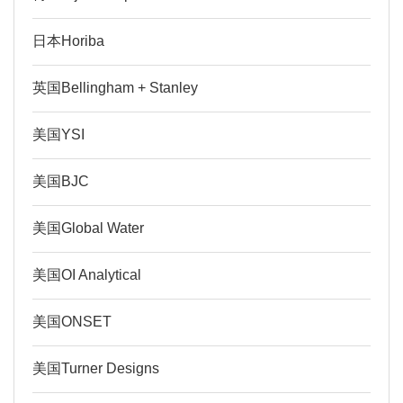
日本Horiba
英国Bellingham + Stanley
美国YSI
美国BJC
美国Global Water
美国OI Analytical
美国ONSET
美国Turner Designs