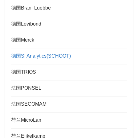
德国Bran+Luebbe
德国Lovibond
德国Merck
德国SI Analytics(SCHOOT)
德国TRIOS
法国PONSEL
法国SECOMAM
荷兰MicroLan
荷兰Eijkelkamp